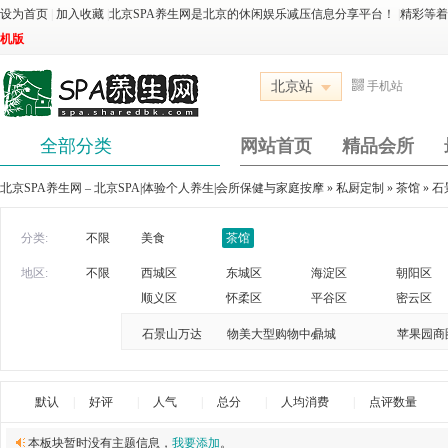
设为首页
|
加入收藏
|
北京SPA养生网是北京的休闲娱乐减压信息分享平台！
|
精彩等
机版
北京站
手机站
全部分类
网站首页
精品会所
北京SPA养生网 – 北京SPA|体验个人养生|会所保健与家庭按摩
»
私厨定制
»
茶馆
»
石
分类:
不限
美食
茶馆
地区:
不限
西城区
东城区
海淀区
朝阳区
顺义区
怀柔区
平谷区
密云区
石景山万达
物美大型购物中心
鼎城
苹果园商
默认
|
好评
|
人气
|
总分
|
人均消费
|
点评数量
本板块暂时没有主题信息，
我要添加
。