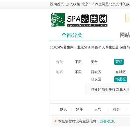
设为首页
|
加入收藏
|
北京SPA养生网是北京的休闲
全部分类
网站
北京SPA养生网 – 北京SPA|体验个人养生|会所保健
分类:
不限
美食
茶馆
地区:
不限
西城区
东城区
顺义区
怀柔区
怀柔区商业步行街
京北大世
默认
|
好评
|
人气
|
总分
|
本板块暂时没有主题信息，
我要添加
。