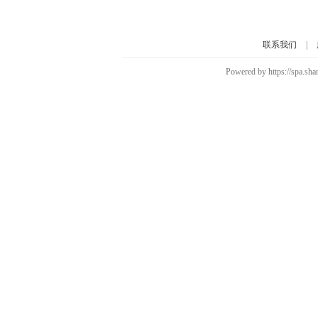
联系我们
|
Powered by https://spa.sh