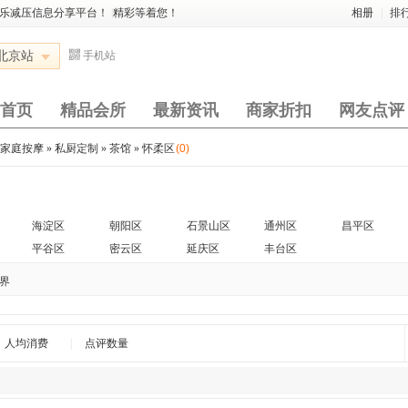
娱乐减压信息分享平台！
|
精彩等着您！
相册
|
排
北京站
手机站
首页
精品会所
最新资讯
商家折扣
网友点评
与家庭按摩
»
私厨定制
»
茶馆
»
怀柔区
(0)
海淀区
朝阳区
石景山区
通州区
昌平区
平谷区
密云区
延庆区
丰台区
界
人均消费
|
点评数量