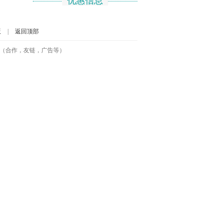
优惠信息
版
|
返回顶部
号-2（合作，友链，广告等）