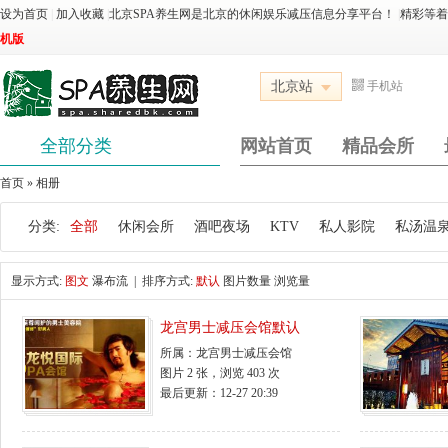
设为首页
|
加入收藏
|
北京SPA养生网是北京的休闲娱乐减压信息分享平台！
|
精彩等
机版
北京站
手机站
全部分类
网站首页
精品会所
首页
»
相册
分类:
全部
休闲会所
酒吧夜场
KTV
私人影院
私汤温
显示方式:
图文
瀑布流
| 排序方式:
默认
图片数量
浏览量
龙宫男士减压会馆默认
所属：
龙宫男士减压会馆
图片 2 张，浏览 403 次
最后更新：12-27 20:39