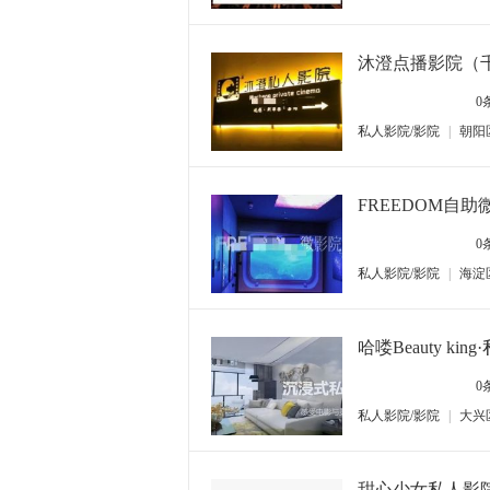
沐澄点播影院（
0
私人影院/影院
|
朝阳
FREEDOM自助
0
私人影院/影院
|
海淀
哈喽Beauty kin
0
私人影院/影院
|
大兴
甜心少女私人影