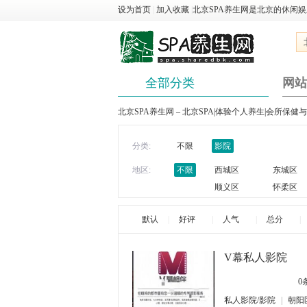
设为首页
|
加入收藏
|
北京SPA养生网是北京的休闲
全部分类
网站
北京SPA养生网 – 北京SPA|体验个人养生|会所保健
分类:
不限
影院
地区:
不限
西城区
东城区
顺义区
怀柔区
默认
|
好评
|
人气
|
总分
|
V幕私人影院
0
私人影院/影院
|
朝阳