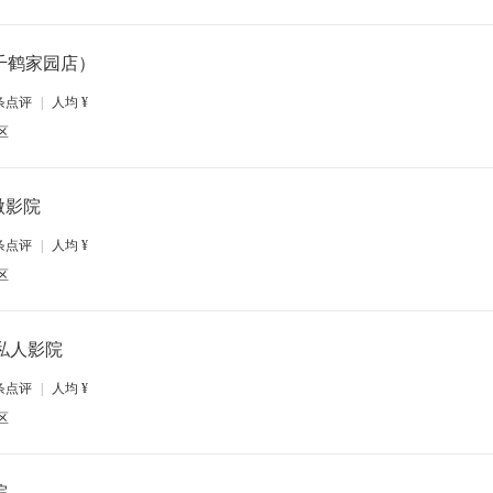
千鹤家园店）
条点评
|
人均
¥
区
微影院
条点评
|
人均
¥
区
g·私人影院
条点评
|
人均
¥
区
院