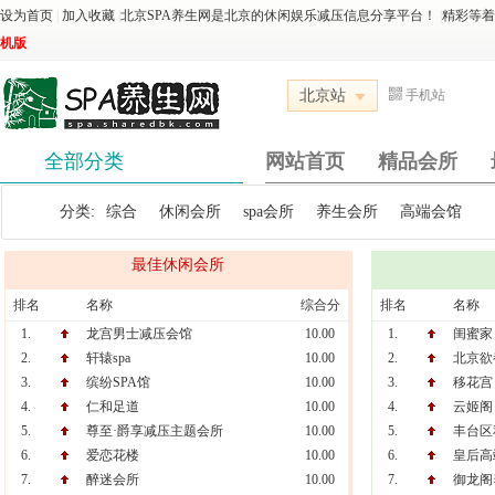
设为首页
|
加入收藏
|
北京SPA养生网是北京的休闲娱乐减压信息分享平台！
|
精彩等
机版
北京站
手机站
全部分类
网站首页
精品会所
分类:
综合
休闲会所
spa会所
养生会所
高端会馆
最佳休闲会所
排名
名称
综合分
排名
名称
1.
龙宫男士减压会馆
10.00
1.
闺蜜家
2.
轩辕spa
10.00
2.
北京欲
3.
缤纷SPA馆
10.00
3.
移花宫
4.
仁和足道
10.00
4.
云姬阁
5.
尊至·爵享减压主题会所
10.00
5.
丰台区私
6.
爱恋花楼
10.00
6.
皇后高
7.
醉迷会所
10.00
7.
御龙阁