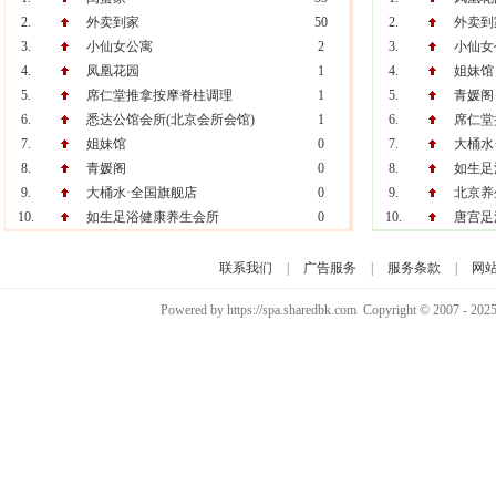
2.
外卖到家
50
2.
外卖到
3.
小仙女公寓
2
3.
小仙女
4.
凤凰花园
1
4.
姐妹馆
5.
席仁堂推拿按摩脊柱调理
1
5.
青媛阁
6.
悉达公馆会所(北京会所会馆)
1
6.
席仁堂
7.
姐妹馆
0
7.
大桶水
8.
青媛阁
0
8.
如生足
9.
大桶水·全国旗舰店
0
9.
北京养
10.
如生足浴健康养生会所
0
10.
唐宫足
联系我们
|
广告服务
|
服务条款
|
网
Powered by https://spa.sharedbk.com Copyright © 2007 - 202