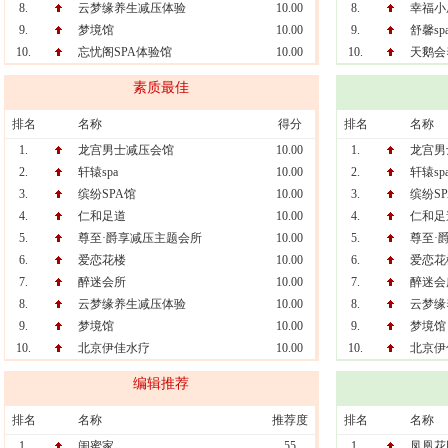
8.
云梦缘养生减压体验
10.00
8.
幸福小
9.
梦境馆
10.00
9.
舒馨s
10.
忘忧阁SPA体验馆
10.00
10.
天鹅会
素质最佳
排名
名称
得分
排名
名称
1.
龙宫男士减压会馆
10.00
1.
龙宫男
2.
轩辕spa
10.00
2.
轩辕sp
3.
缤纷SPA馆
10.00
3.
缤纷S
4.
仁和足道
10.00
4.
仁和足
5.
尊至·爵享减压主题会所
10.00
5.
尊至·
6.
爱恋花楼
10.00
6.
爱恋花
7.
醉迷会所
10.00
7.
醉迷会
8.
云梦缘养生减压体验
10.00
8.
云梦缘
9.
梦境馆
10.00
9.
梦境馆
10.
北京伊佳水疗
10.00
10.
北京伊
编辑推荐
排名
名称
推荐度
排名
名称
1.
闺蜜家
55
1.
凤凰花