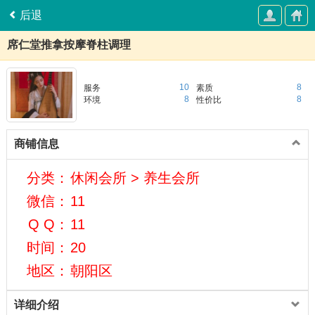
后退
席仁堂推拿按摩脊柱调理
10
8
服务
素质
8
8
环境
性价比
商铺信息
分类：
休闲会所 > 养生会所
微信：
11
Q Q：
11
时间：
20
地区：
朝阳区
详细介绍