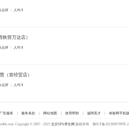
条点评
|
人均
¥
西铁营万达店）
条点评
|
人均
¥
I智慧（首经贸店）
条点评
|
人均
¥
广告服务
|
服务条款
|
网站地图
|
使用帮助
|
诚聘英才
|
体验网手机
aredbk.com Copyright © 2007 - 2025
北京SPA养生网
版权所有 陕ICP备2023000799