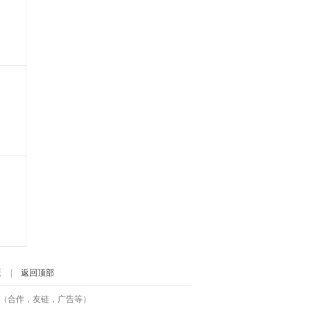
版
|
返回顶部
号-2（合作，友链，广告等）