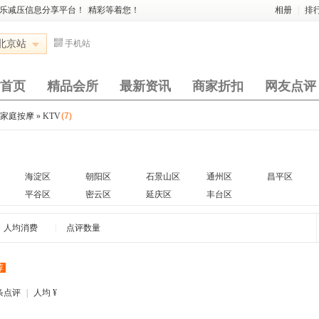
娱乐减压信息分享平台！
|
精彩等着您！
相册
|
排
北京站
手机站
首页
精品会所
最新资讯
商家折扣
网友点评
与家庭按摩
»
KTV
(7)
海淀区
朝阳区
石景山区
通州区
昌平区
平谷区
密云区
延庆区
丰台区
人均消费
|
点评数量
荐
条点评
|
人均
¥