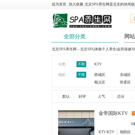
设为首页
|
加入收藏
|
北京SPA养生网是北京的休闲
全部分类
网站
北京SPA养生网 – 北京SPA|体验个人养生|会所保健
分类:
不限
KTV
地区:
不限
西城区
东城区
顺义区
怀柔区
默认
|
好评
|
人气
|
总分
|
金帝国际KTV
0
KTV/KTV
|
朝阳区