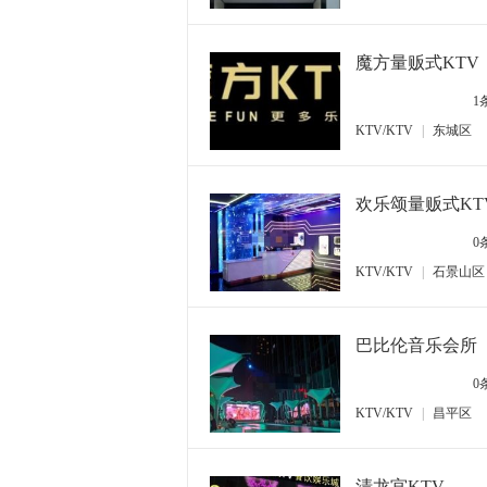
魔方量贩式KTV
1
KTV/KTV
|
东城区
欢乐颂量贩式K
0
KTV/KTV
|
石景山区
巴比伦音乐会所
0
KTV/KTV
|
昌平区
清龙宫KTV