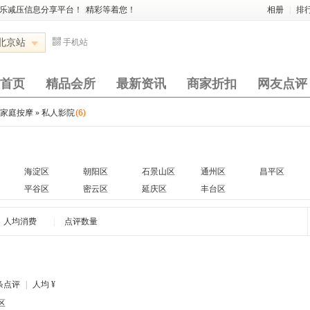
娱乐减压信息分享平台！
|
精彩等着您！
相册
|
排
北京站
手机站
首页
精品会所
最新资讯
商家折扣
网友点评
与家庭按摩
»
私人影院
(6)
海淀区
朝阳区
石景山区
通州区
昌平区
平谷区
密云区
延庆区
丰台区
人均消费
|
点评数量
条点评
|
人均
¥
区