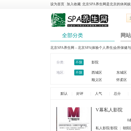
设为首页
|
加入收藏
|
北京SPA养生网是北京的休闲
全部分类
网站
北京SPA养生网 – 北京SPA|体验个人养生|会所保健
分类:
不限
影院
地区:
不限
西城区
东城区
顺义区
怀柔区
默认
|
好评
|
人气
|
总分
|
V幕私人影院
0
私人影院/影院
|
朝阳