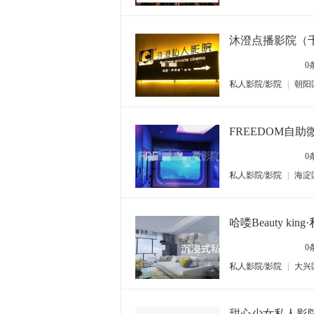
沐澄点播影院（
0
私人影院/影院
|
朝阳
FREEDOM自助
0
私人影院/影院
|
海淀
哈喽Beauty kin
0
私人影院/影院
|
大兴
甜心少女私人影