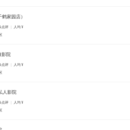
千鹤家园店）
条点评
|
人均
¥
区
微影院
条点评
|
人均
¥
区
g·私人影院
条点评
|
人均
¥
区
院