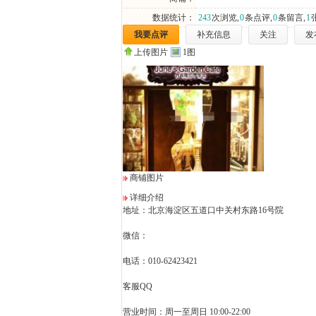
数据统计：
243
次浏览,
0
条点评,
0
条留言,
1
我要点评
补充信息
关注
发
上传图片
1图
商铺图片
详细介绍
地址：北京海淀区五道口中关村东路16号院
微信：
电话：010-62423421
客服QQ
营业时间：周一至周日 10:00-22:00