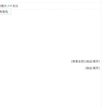
张图片,
0
个关注
布资讯
[
查看全部
] [
收起/展开
]
[
收起/展开
]