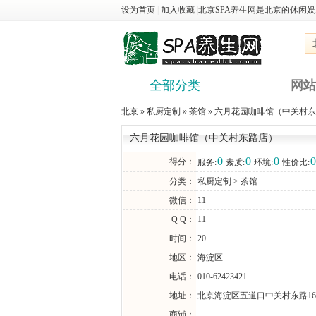
设为首页
|
加入收藏
|
北京SPA养生网是北京的休闲
全部分类
网站
北京
»
私厨定制
»
茶馆
» 六月花园咖啡馆（中关村
六月花园咖啡馆（中关村东路店）
0
0
0
0
得分：
服务:
素质:
环境:
性价比:
分类：
私厨定制
>
茶馆
微信：
11
Q Q：
11
时间：
20
地区：
海淀区
电话：
010-62423421
地址：
北京海淀区五道口中关村东路1
商铺：