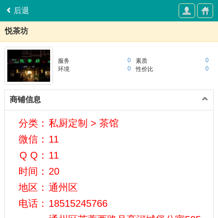
后退
悦茶坊
0
0
服务
素质
0
0
环境
性价比
商铺信息
分类：
私厨定制 > 茶馆
微信：
11
Q Q：
11
时间：
20
地区：
通州区
电话：
18515245766